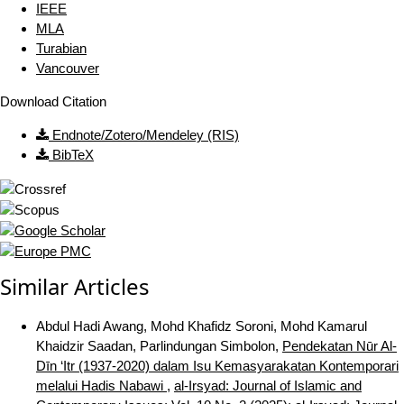
IEEE
MLA
Turabian
Vancouver
Download Citation
Endnote/Zotero/Mendeley (RIS)
BibTeX
Similar Articles
Abdul Hadi Awang, Mohd Khafidz Soroni, Mohd Kamarul
Khaidzir Saadan, Parlindungan Simbolon,
Pendekatan Nūr Al-
Dīn ‘Itr (1937-2020) dalam Isu Kemasyarakatan Kontemporari
melalui Hadis Nabawi
,
al-Irsyad: Journal of Islamic and