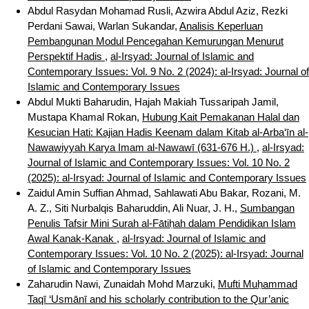
Abdul Rasydan Mohamad Rusli, Azwira Abdul Aziz, Rezki
Perdani Sawai, Warlan Sukandar,
Analisis Keperluan
Pembangunan Modul Pencegahan Kemurungan Menurut
Perspektif Hadis
,
al-Irsyad: Journal of Islamic and
Contemporary Issues: Vol. 9 No. 2 (2024): al-Irsyad: Journal of
Islamic and Contemporary Issues
Abdul Mukti Baharudin, Hajah Makiah Tussaripah Jamil,
Mustapa Khamal Rokan,
Hubung Kait Pemakanan Halal dan
Kesucian Hati: Kajian Hadis Keenam dalam Kitab al-Arba‘īn al-
Nawawiyyah Karya Imam al-Nawawī (631-676 H.)
,
al-Irsyad:
Journal of Islamic and Contemporary Issues: Vol. 10 No. 2
(2025): al-Irsyad: Journal of Islamic and Contemporary Issues
Zaidul Amin Suffian Ahmad, Sahlawati Abu Bakar, Rozani, M.
A. Z., Siti Nurbalqis Baharuddin, Ali Nuar, J. H.,
Sumbangan
Penulis Tafsir Mini Surah al-Fātiḥah dalam Pendidikan Islam
Awal Kanak-Kanak
,
al-Irsyad: Journal of Islamic and
Contemporary Issues: Vol. 10 No. 2 (2025): al-Irsyad: Journal
of Islamic and Contemporary Issues
Zaharudin Nawi, Zunaidah Mohd Marzuki,
Mufti Muḥammad
Taqī ‘Usmānī and his scholarly contribution to the Qur’anic