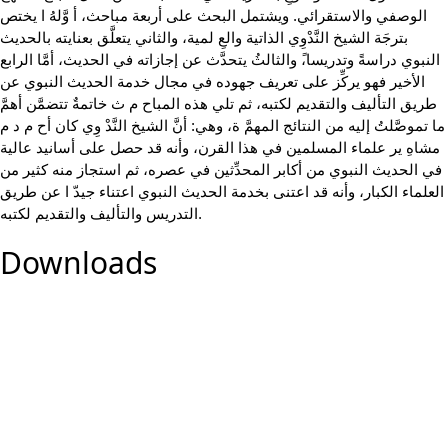
الوصفي والاستقرائي. ويشتمل البحث على أربعة مباحث، أ وَّلهُ ا يختص
بترجَة الشيخ النَّدْوِي الذاتية والعِ لمية، والثاني يتعلَّق بعنايته بالحديث
النبوي دراسةً وتدريسا،ً والثالثُ يتحدَّث عن إجازاته في الحديث، أمَّا الرابع
الأخير فهو يركِّز على تعريف جهوده في مجال خدمة الحديث النبوي عن
طريق التأليف والتقديم لكتبه، ثم تلي هذه المباح م ث خاتمةٌ تتضمَّن أهمَّ
ما تموصَّلتُ إليه من النتائج المهمَّ ة، وهي: أنَّ الشيخ النَّدْ وِي كان أح م د م
مشاهِ ير علماء المسلمين في هذا القرن، وأنه قد حصل على أسانيد عالية
في الحديث النبوي من أكابر المحدِّثين في عصره، ثم استجاز منه كثير من
العلماء الكبار، وأنه قد اعتنى بخدمة الحديث النبوي اعتناء جيدّ ا عن طريق
التدريس والتأليف والتقديم لكتبه.
Downloads