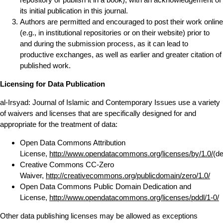
its initial publication in this journal.
Authors are permitted and encouraged to post their work online
(e.g., in institutional repositories or on their website) prior to
and during the submission process, as it can lead to
productive exchanges, as well as earlier and greater citation of
published work.
Licensing for Data Publication
al-Irsyad: Journal of Islamic and Contemporary Issues use a variety
of waivers and licenses that are specifically designed for and
appropriate for the treatment of data:
Open Data Commons Attribution
License,
http://www.opendatacommons.org/licenses/by/1.0/
(de
Creative Commons CC-Zero
Waiver,
http://creativecommons.org/publicdomain/zero/1.0/
Open Data Commons Public Domain Dedication and
License,
http://www.opendatacommons.org/licenses/pddl/1-0/
Other data publishing licenses may be allowed as exceptions