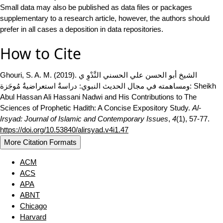
Small data may also be published as data files or packages
supplementary to a research article, however, the authors should
prefer in all cases a deposition in data repositories.
How to Cite
Ghouri, S. A. M. (2019). الشيخ أبو الحسن علي الحسني النَّدْوِ ي
ومساهمته في مجال الحديث النبوي: دراسةٌ استعراضيةٌ مُوجَزة: Sheikh
Abul Hassan Ali Hassani Nadwi and His Contributions to The
Sciences of Prophetic Hadith: A Concise Expository Study.
Al-
Irsyad: Journal of Islamic and Contemporary Issues
,
4
(1), 57-77.
https://doi.org/10.53840/alirsyad.v4i1.47
More Citation Formats
ACM
ACS
APA
ABNT
Chicago
Harvard