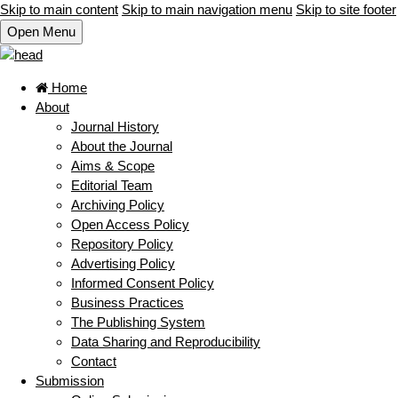
Skip to main content
Skip to main navigation menu
Skip to site footer
Open Menu
Home
About
Journal History
About the Journal
Aims & Scope
Editorial Team
Archiving Policy
Open Access Policy
Repository Policy
Advertising Policy
Informed Consent Policy
Business Practices
The Publishing System
Data Sharing and Reproducibility
Contact
Submission