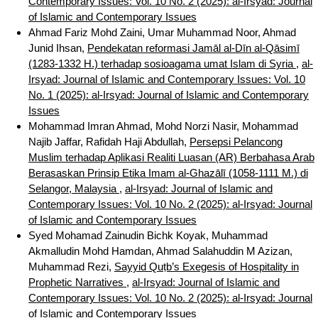
Contemporary Issues: Vol. 10 No. 2 (2025): al-Irsyad: Journal
of Islamic and Contemporary Issues
Ahmad Fariz Mohd Zaini, Umar Muhammad Noor, Ahmad
Junid Ihsan,
Pendekatan reformasi Jamāl al-Dīn al-Qāsimī
(1283-1332 H.) terhadap sosioagama umat Islam di Syria
,
al-
Irsyad: Journal of Islamic and Contemporary Issues: Vol. 10
No. 1 (2025): al-Irsyad: Journal of Islamic and Contemporary
Issues
Mohammad Imran Ahmad, Mohd Norzi Nasir, Mohammad
Najib Jaffar, Rafidah Haji Abdullah,
Persepsi Pelancong
Muslim terhadap Aplikasi Realiti Luasan (AR) Berbahasa Arab
Berasaskan Prinsip Etika Imam al-Ghazālī (1058-1111 M.) di
Selangor, Malaysia
,
al-Irsyad: Journal of Islamic and
Contemporary Issues: Vol. 10 No. 2 (2025): al-Irsyad: Journal
of Islamic and Contemporary Issues
Syed Mohamad Zainudin Bichk Koyak, Muhammad
Akmalludin Mohd Hamdan, Ahmad Salahuddin M Azizan,
Muhammad Rezi,
Sayyid Quṭb’s Exegesis of Hospitality in
Prophetic Narratives
,
al-Irsyad: Journal of Islamic and
Contemporary Issues: Vol. 10 No. 2 (2025): al-Irsyad: Journal
of Islamic and Contemporary Issues