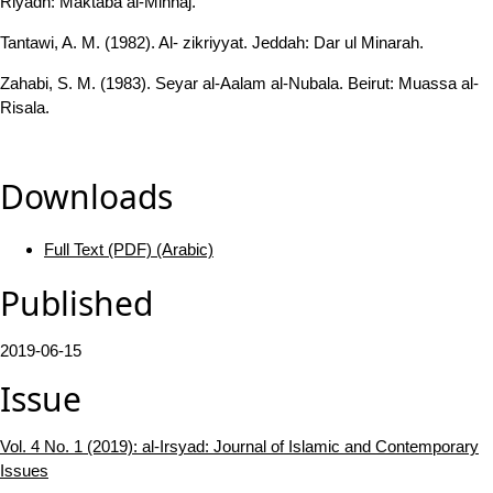
Riyadh: Maktaba al-Minhaj.
Tantawi, A. M. (1982). Al- zikriyyat. Jeddah: Dar ul Minarah.
Zahabi, S. M. (1983). Seyar al-Aalam al-Nubala. Beirut: Muassa al-
Risala.
Downloads
Full Text (PDF) (Arabic)
Published
2019-06-15
Issue
Vol. 4 No. 1 (2019): al-Irsyad: Journal of Islamic and Contemporary
Issues