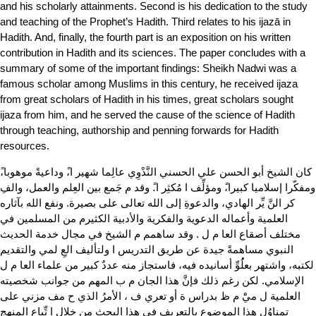
and his scholarly attainments. Second is his dedication to the study
and teaching of the Prophet’s Hadith. Third relates to his ijazā in
Hadith. And, finally, the fourth part is an exposition on his written
contribution in Hadith and its sciences. The paper concludes with a
summary of some of the important findings: Sheikh Nadwi was a
famous scholar among Muslims in this century, he received ijaza
from great scholars of Hadith in his times, great scholars sought
ijaza from him, and he served the cause of the science of Hadith
through teaching, authorship and penning forwards for Hadith
resources.
كان الشيخ أبو الحسن علي الحسني النَّدْوِي عالِما شهير ا،ً وداعيةً موهوبا،ً
ومفكّرا إسلاميا كبيرا،ً ومؤلِّف ا مُكثِر ا.ً وقد م جَمع بين العِلم والعمل، والفِ
كر النَّ يِّر الهادي، والدعوةِ إلى الله تعالى على بصيرة. ونفع الله بآثاره
العلمية وأعماله الدعوية والفكرية والأدبية الكثيرم من المسلمين في
مختلف أصقاع العا م ل . وقد ساهمم م الشيخ في مجال خدمة الحديث
النبوي مساهمةً جيدة عن طريق التدريس ا ولتأليف العِ لمي والتقديم
لكتبه، واشتهر بعلُُوِّ أسانيده فيه، فاستجاز منه عددٌ كبير من علماء العا م ل
الإسلامي. لكن رغم ذلك فإنَّ هذا الجان م ب المهم من جوانب شخصيته
العلمية ل ميَْ م ظ بدراس ة أو تعري ف ، الأمرُ الذي ح مف مزني على
تمناوُل هذا الموضوعِ بالتعريف في هذا البحث من خلال ا تِّباع المنهج