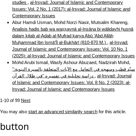
studies
,
al-Irsyad: Journal of Islamic and Contemporary
Issues: Vol. 2 No. 1 (2017): al-Irsyad: Journal of Islamic and
Contemporary Issues
Abur Hamdi Usman, Mohd Norzi Nasir, Mutsalim Khareng,
Analisis hadis bab wa waṣṣaynā al-Insāna bi wālidayhi ḥusnā
dalam kitab al-Adab al-Mufrad karya Abū ‘Abd Allāh
Muḥammad Ibn Ismā‘Īl al-Bukhārī (810-870 M.)
,
al-Irsyad:
Journal of Islamic and Contemporary Issues: Vol. 10 No. 1
(2025): al-Irsyad: Journal of Islamic and Contemporary Issues
Mohd Arubi Ismail, Wasfy Ashour Abuzaed, Nadzirah Mohd,
"سيّد قطب ومنهجه في التعامل مع الآيات المتعلقة بالسيرة النبوية:
دراسة تحليلية في تفسيره "في ظلال القرآن
,
al-Irsyad: Journal
of Islamic and Contemporary Issues: Vol. 8 No. 2 (2023): al-
Irsyad: Journal of Islamic and Contemporary Issues
1-10 of 99
Next
You may also
start an advanced similarity search
for this article.
button