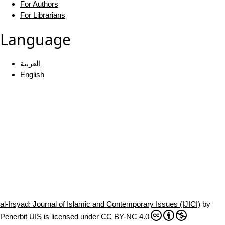
For Authors
For Librarians
Language
العربية
English
al-Irsyad: Journal of Islamic and Contemporary Issues (IJICI)
by
Penerbit UIS
is licensed under
CC BY-NC 4.0